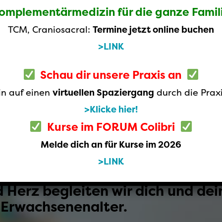
omplementärmedizin für die ganze Famil
TCM, Craniosacral:
Termine jetzt online buchen
>LINK
Schau dir unsere Praxis an
in auf einen
virtuellen Spaziergang
durch die Prax
ztpraxis in Luzern Sü
>Klicke hier!
Kurse im FORUM Colibri
um für dein Kind und die ganze 
Melde dich an für Kurse im 2026
>LINK
dein Kind. Wir sind Experten für 
 Herz begleiten wir dich und dei
e Erwachsenenalter.