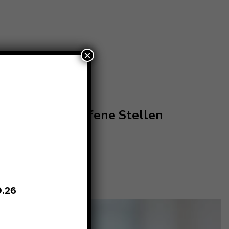
×
Rundgang
Offene Stellen
9.26