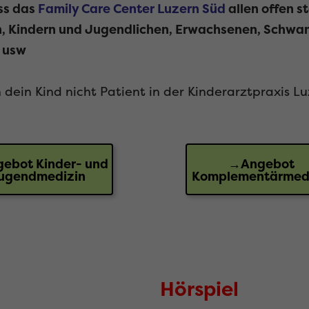
ss das
Family Care Center Luzern Süd
allen offen st
rn, Kindern und Jugendlichen, Erwachsenen, Schwa
, usw
dein Kind nicht Patient in der Kinderarztpraxis Lu
ebot Kinder- und
→Angebot
ugendmedizin
Komplementärmed
Hörspiel