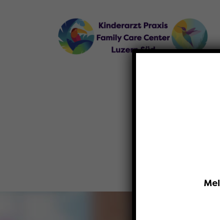
Angebot
Te
Mel