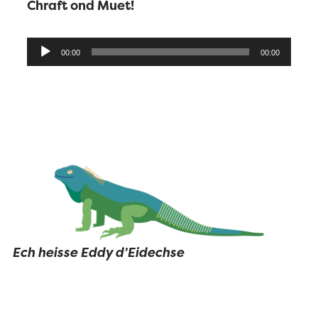
Chraft ond Muet!
Audio-
00:00
00:00
Player
Ech heisse Eddy d’Eidechse